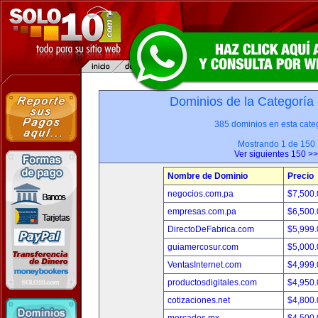
Dominios de la Categoría
385 dominios en esta categ
Mostrando 1 de 150
Ver siguientes 150 >>
Nombre de Dominio
Precio
negocios.com.pa
$7,500
empresas.com.pa
$6,500
DirectoDeFabrica.com
$5,999
guiamercosur.com
$5,000
VentasInternet.com
$4,999
productosdigitales.com
$4,950
cotizaciones.net
$4,800