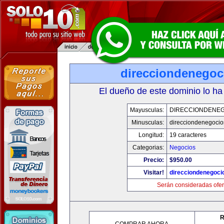
direcciondenegoc
El dueño de este dominio lo ha
Mayusculas:
DIRECCIONDENE
Minusculas:
direcciondenegoci
Longitud:
19 caracteres
Categorias:
Negocios
Precio:
$950.00
Visitar!
direcciondenegoci
Serán consideradas ofer
R