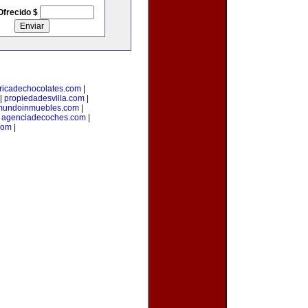
Ofrecido $
ricadechocolates.com
|
|
propiedadesvilla.com
|
mundoinmuebles.com
|
|
agenciadecoches.com
|
com
|