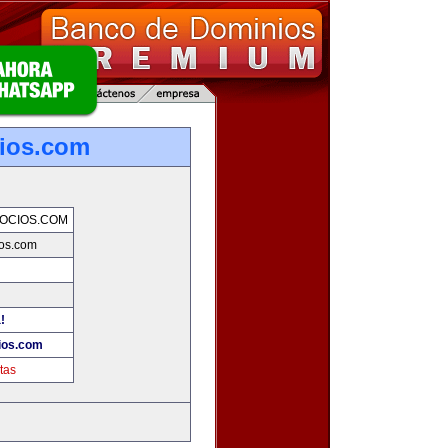
ios.com
OCIOS.COM
os.com
!
ios.com
tas