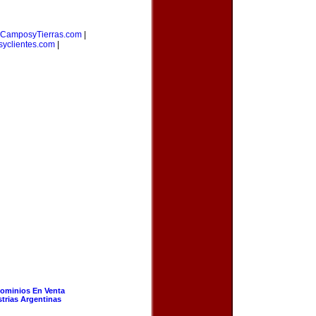
CamposyTierras.com
|
yclientes.com
|
ominios En Venta
strias Argentinas