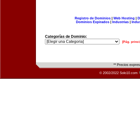
Registro de Dominios
|
Web Hosting
|
D
Dominios Expirados
|
Industrias
|
Indu
Categorías de Dominio:
[Pág. princi
** Precios expre
© 2002/2022 Solo10.com