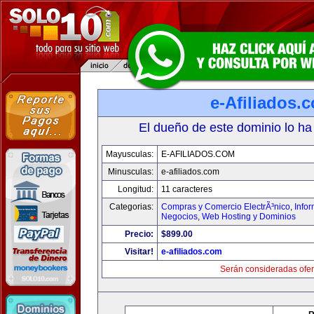
e-Afiliados.
El dueño de este dominio lo ha
Mayusculas:
E-AFILIADOS.COM
Minusculas:
e-afiliados.com
Longitud:
11 caracteres
Categorias:
Compras y Comercio ElectrÃ³nico
,
Info
Negocios
,
Web Hosting y Dominios
Precio:
$899.00
Visitar!
e-afiliados.com
Serán consideradas ofer