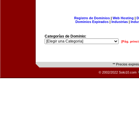
Registro de Dominios
|
Web Hosting
|
D
Dominios Expirados
|
Industrias
|
Indu
Categorías de Dominio:
[Pág. princi
** Precios expre
© 2002/2022 Solo10.com