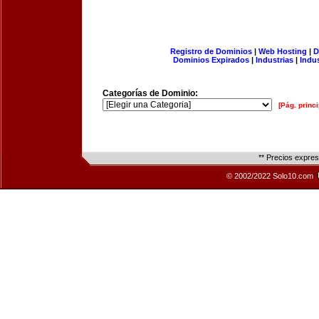
Registro de Dominios
|
Web Hosting
|
D
Dominios Expirados
|
Industrias
|
Indu
Categorías de Dominio:
[Pág. princi
** Precios expre
© 2002/2022 Solo10.com