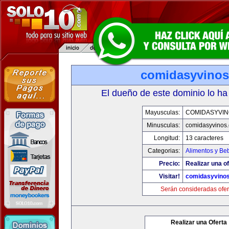
comidasyvino
El dueño de este dominio lo ha
Mayusculas:
COMIDASYVIN
Minusculas:
comidasyvinos
Longitud:
13 caracteres
Categorias:
Alimentos y Be
Precio:
Realizar una of
Visitar!
comidasyvino
Serán consideradas ofer
Realizar una Oferta