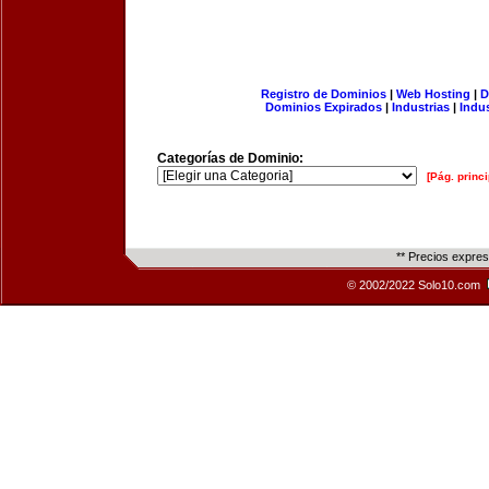
Registro de Dominios
|
Web Hosting
|
D
Dominios Expirados
|
Industrias
|
Indu
Categorías de Dominio:
[Pág. princi
** Precios expre
© 2002/2022 Solo10.com