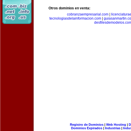
Otros dominios en venta:
cobranzaempresarial.com
|
licenciatura
tecnologiasdelainformacion.com
|
guiasanmartin.c
desfilesdemodelos.co
Registro de Dominios
|
Web Hosting
|
D
Dominios Expirados
|
Industrias
|
Indu