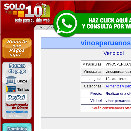
vinosperuano
Vendido!
Mayusculas:
VINOSPERUA
Minusculas:
vinosperuanos
Longitud:
13 caracteres
Categorias:
Alimentos y Be
Precio:
Realizar una of
Visitar!
vinosperuanos
Serán consideradas ofer