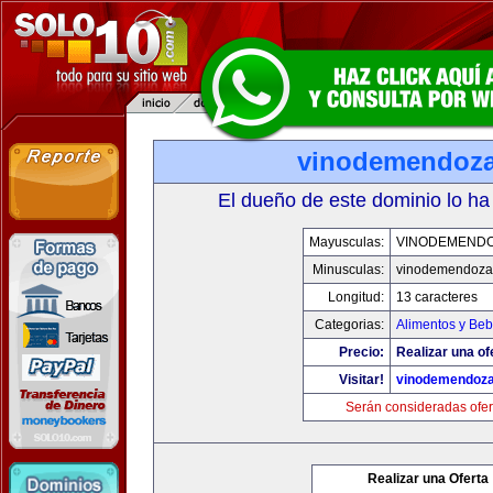
vinodemendoz
El dueño de este dominio lo ha
Mayusculas:
VINODEMEND
Minusculas:
vinodemendoza
Longitud:
13 caracteres
Categorias:
Alimentos y Beb
Precio:
Realizar una of
Visitar!
vinodemendoz
Serán consideradas ofer
Realizar una Oferta