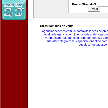
Precio Ofrecido $
Otros dominios en venta:
agenciadecoches.com
|
automovilesdecoleccion.
modelosdeagencia.com
|
negociodesdetuhogar.c
vendoestapropiedad.com
|
vinodemendoza.co
audiotecnologia.com
|
capacitaciononline.com
negociosenecuador.co