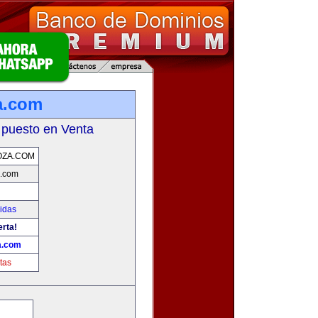
a.com
 puesto en Venta
OZA.COM
.com
idas
erta!
a.com
tas