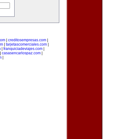
com
|
creditosempresas.com
|
om
|
tarjetascomerciales.com
|
m
|
franquiciadeviajes.com
|
|
casasencarlospaz.com
|
m
|