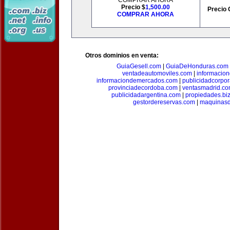
COMPRAR AHORA
Precio $
1,500.00
Precio 
COMPRAR AHORA
Otros dominios en venta:
GuiaGesell.com
|
GuiaDeHonduras.com
ventadeautomoviles.com
|
informacio
informaciondemercados.com
|
publicidadcorpor
provinciadecordoba.com
|
ventasmadrid.c
publicidadargentina.com
|
propiedades.bi
gestordereservas.com
|
maquinasd