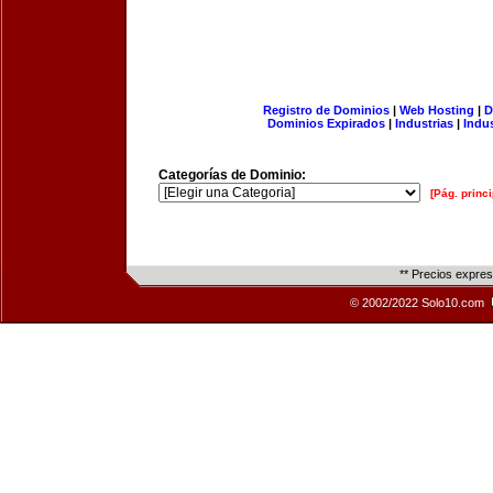
Registro de Dominios
|
Web Hosting
|
D
Dominios Expirados
|
Industrias
|
Indu
Categorías de Dominio:
[Pág. princi
** Precios expre
© 2002/2022 Solo10.com