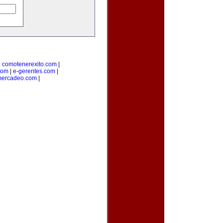
|
comotenerexito.com
|
com
|
e-gerentes.com
|
mercadeo.com
|