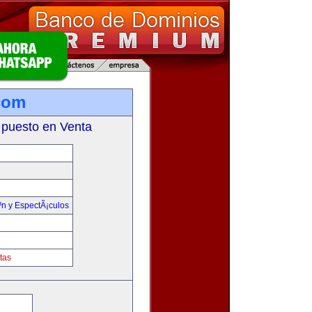
com
 puesto en Venta
³n y EspectÃ¡culos
tas