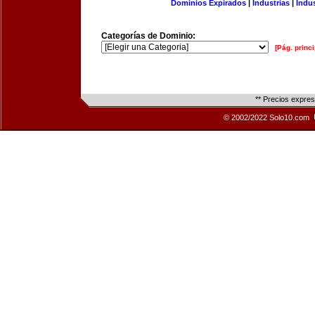
Dominios Expirados
|
Industrias
|
Indu
Categorías de Dominio:
[Pág. princi
** Precios expre
© 2002/2022 Solo10.com