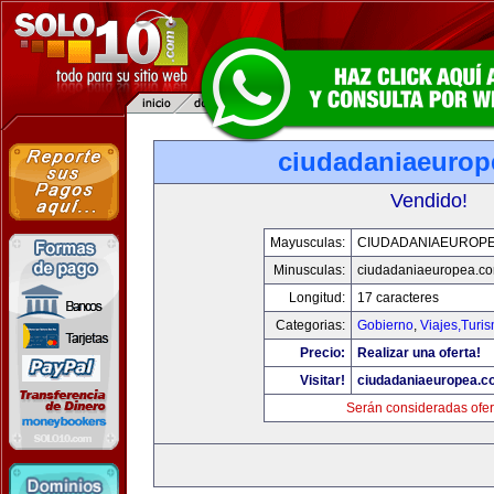
ciudadaniaeurop
Vendido!
Mayusculas:
CIUDADANIAEUROP
Minusculas:
ciudadaniaeuropea.c
Longitud:
17 caracteres
Categorias:
Gobierno
,
Viajes,Turi
Precio:
Realizar una oferta!
Visitar!
ciudadaniaeuropea.c
Serán consideradas ofer