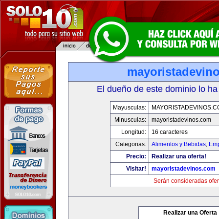
mayoristadevin
El dueño de este dominio lo ha
Mayusculas:
MAYORISTADEVINOS.C
Minusculas:
mayoristadevinos.com
Longitud:
16 caracteres
Categorias:
Alimentos y Bebidas
,
Emp
Precio:
Realizar una oferta!
Visitar!
mayoristadevinos.com
Serán consideradas ofer
Realizar una Oferta