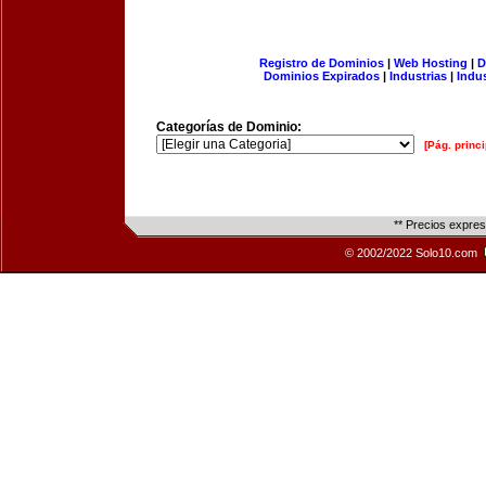
Registro de Dominios
|
Web Hosting
|
D
Dominios Expirados
|
Industrias
|
Indu
Categorías de Dominio:
[Pág. princi
** Precios expre
© 2002/2022 Solo10.com