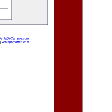
VentaDeCampos.com
|
|
ventaporcorreo.com
|