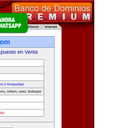
com
 puesto en Venta
smo y Hospedaje
nery, cellars, uvas, bodegas
tas